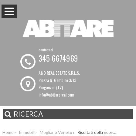
contattaci
345 6674969
A&D REAL ESTATE S.R.L.S.
Piazza G. Gambino 3/13
Preganziol (TV)
info@abitarereal.com
RICERCA
Home
›
Immobili
›
Mogliano Veneto
›
Risultati della ricerca