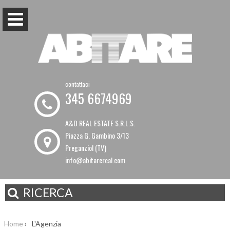
contattaci
345 6674969
A&D REAL ESTATE S.R.L.S.
Piazza G. Gambino 3/13
Preganziol (TV)
info@abitarereal.com
RICERCA
Home
›
L'Agenzia