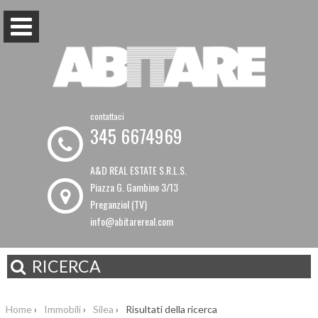
contattaci
345 6674969
A&D REAL ESTATE S.R.L.S.
Piazza G. Gambino 3/13
Preganziol (TV)
info@abitarereal.com
RICERCA
Home
›
Immobili
›
Silea
›
Risultati della ricerca