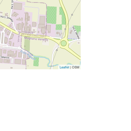
Leaflet
| OSM