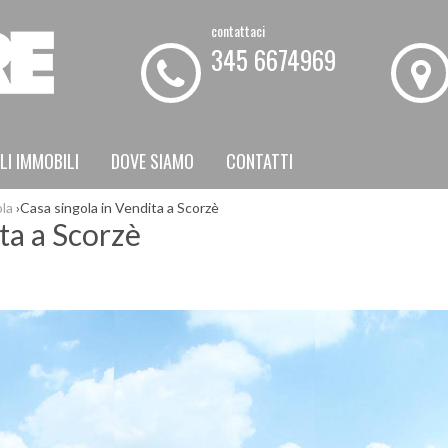
contattaci
345 6674969
LI IMMOBILI
DOVE SIAMO
CONTATTI
la
›
Casa singola in Vendita a Scorzè
ta a Scorzè