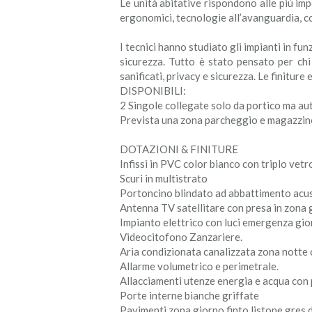
Le unità abitative rispondono alle più imp
ergonomici, tecnologie all’avanguardia, cons
I tecnici hanno studiato gli impianti in fu
sicurezza. Tutto è stato pensato per chi 
sanificati, privacy e sicurezza. Le finiture e
DISPONIBILI:
2 Singole collegate solo da portico ma au
Prevista una zona parcheggio e magazzino
DOTAZIONI & FINITURE
Infissi in PVC color bianco con triplo vet
Scuri in multistrato
Portoncino blindato ad abbattimento acu
Antenna TV satellitare con presa in zona
Impianto elettrico con luci emergenza gi
Videocitofono Zanzariere.
Aria condizionata canalizzata zona notte 
Allarme volumetrico e perimetrale.
Allacciamenti utenze energia e acqua con 
Porte interne bianche griffate
Pavimenti zona giorno finto listone gres di