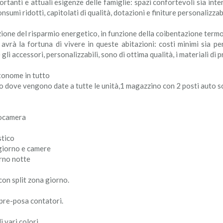
ortanti e attuali esigenze delle famiglie: spazi confortevoli sia inte
umi ridotti, capitolati di qualità, dotazioni e finiture personalizzabi
nzione del risparmio energetico, in funzione della coibentazione termo
avrà la fortuna di vivere in queste abitazioni: costi minimi sia pe
 gli accessori, personalizzabili, sono di ottima qualità, i materiali di pr
tonome in tutto
 dove vengono date a tutte le unità,1 magazzino con 2 posti auto sc
rocamera
stico
 giorno e camere
orno notte
con split zona giorno.
pre-posa contatori.
 vari colori