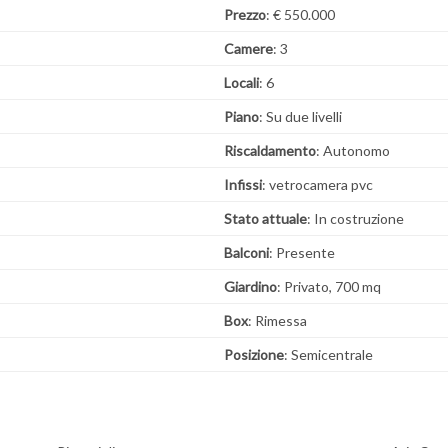
Prezzo
: € 550.000
Camere
: 3
Locali
: 6
Piano
: Su due livelli
Riscaldamento
: Autonomo
Infissi
: vetrocamera pvc
Stato attuale
: In costruzione
Balconi
: Presente
Giardino
: Privato, 700 mq
Box
: Rimessa
Posizione
: Semicentrale