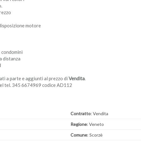
o.
grezzo
disposizione motore
i condomini
a distanza
d
ati a parte e aggiunti al prezzo di
Vendita
.
uel tel. 345 6674969 codice AD112
Contratto
: Vendita
Regione
: Veneto
Comune
: Scorzè