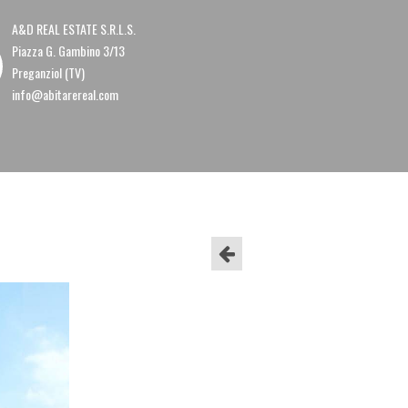
A&D REAL ESTATE S.R.L.S.
Piazza G. Gambino 3/13
Preganziol (TV)
info@abitarereal.com