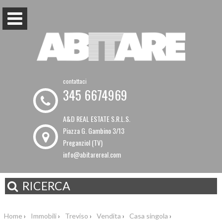
contattaci
345 6674969
A&D REAL ESTATE S.R.L.S.
Piazza G. Gambino 3/13
Preganziol (TV)
info@abitarereal.com
RICERCA
Home
›
Immobili
›
Treviso
›
Vendita
›
Casa singola
›