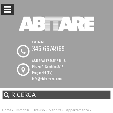
contattaci
345 6674969
A&D REAL ESTATE S.R.L.S.
Piazza G. Gambino 3/13
Preganziol (TV)
info@abitarereal.com
RICERCA
Home
›
Immobili
›
Treviso
›
Vendita
›
Appartamento
›