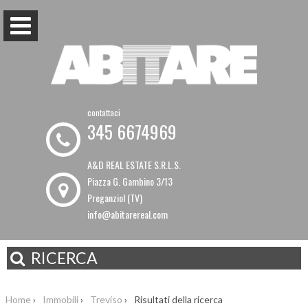
contattaci
345 6674969
A&D REAL ESTATE S.R.L.S.
Piazza G. Gambino 3/13
Preganziol (TV)
info@abitarereal.com
RICERCA
Home
›
Immobili
›
Treviso
›
Risultati della ricerca