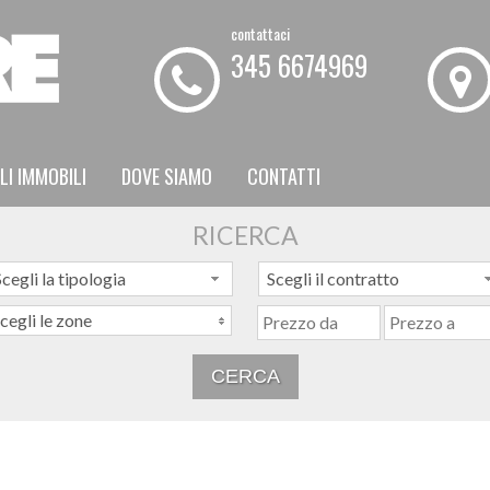
contattaci
345 6674969
LI IMMOBILI
DOVE SIAMO
CONTATTI
RICERCA
cegli la tipologia
Scegli il contratto
cegli le zone