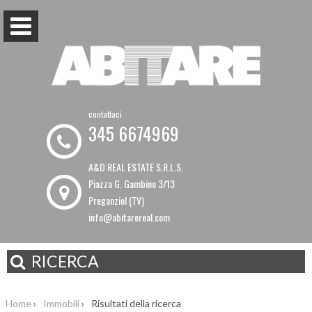
contattaci
345 6674969
A&D REAL ESTATE S.R.L.S.
Piazza G. Gambino 3/13
Preganziol (TV)
info@abitarereal.com
RICERCA
Home
›
Immobili
›
Risultati della ricerca