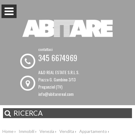
contattaci
345 6674969
A&D REAL ESTATE S.R.L.S.
Piazza G. Gambino 3/13
Preganziol (TV)
info@abitarereal.com
RICERCA
Home
›
Immobili
›
Venezia
›
Vendita
›
Appartamento
›