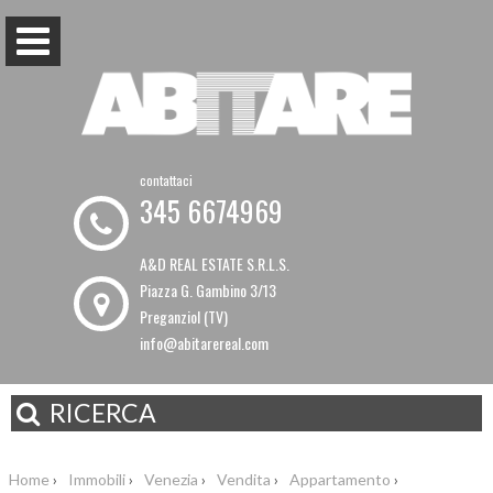
contattaci
345 6674969
A&D REAL ESTATE S.R.L.S.
Piazza G. Gambino 3/13
Preganziol (TV)
info@abitarereal.com
RICERCA
Home
›
Immobili
›
Venezia
›
Vendita
›
Appartamento
›